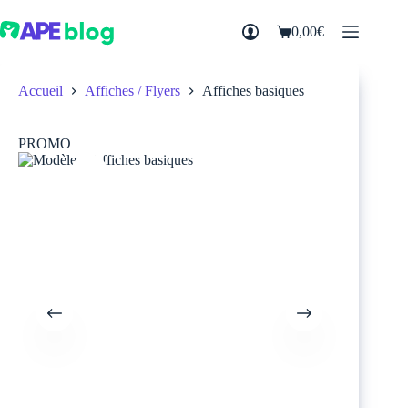
Passer
au
0,00
€
Panier
contenu
d’achat
Accueil
Affiches / Flyers
Affiches basiques
PROMO