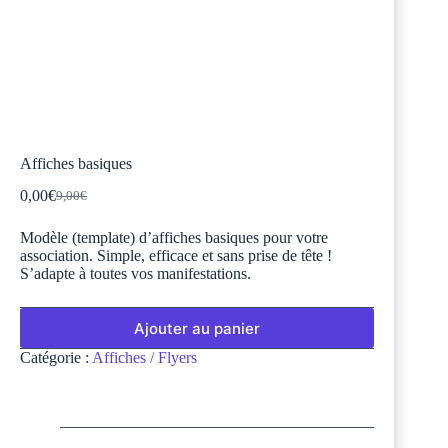
Affiches basiques
0,00
€
9,00
€
Le
Le
prix
prix
Modèle (template) d’affiches basiques pour votre
initial
actuel
association. Simple, efficace et sans prise de tête !
était :
est :
S’adapte à toutes vos manifestations.
9,00€.
0,00€.
Ajouter au panier
Catégorie :
Affiches / Flyers