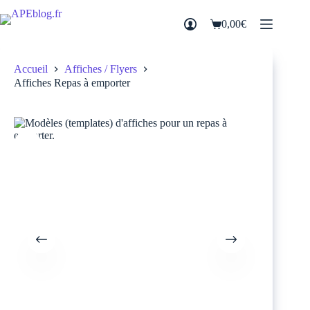
Passer
au
0,00
€
Panier
contenu
d’achat
Accueil
Affiches / Flyers
Affiches Repas à emporter