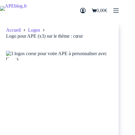
Passer
au
0,00
€
Panier
contenu
d’achat
Accueil
Logos
Logo pour APE (x3) sur le thème : cœur