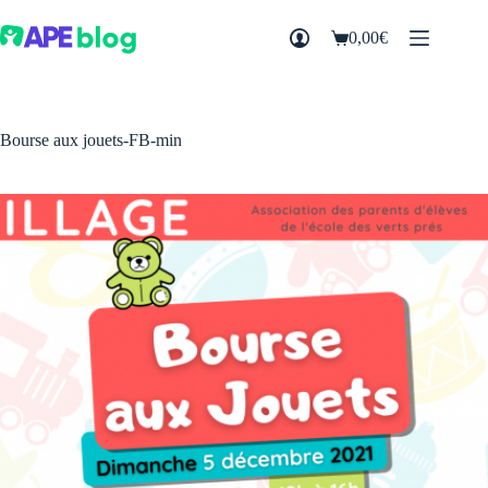
Passer
au
0,00
€
Panier
contenu
d’achat
Bourse aux jouets-FB-min