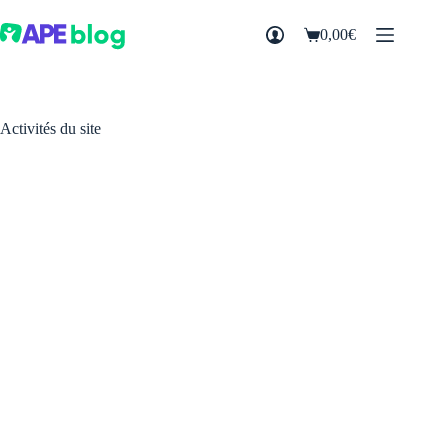
Passer
au
0,00
€
Panier
contenu
d’achat
Activités du site